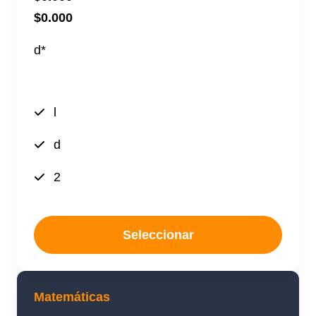
$0.000
d*
ff
l
d
2
Seleccionar
Matemáticas