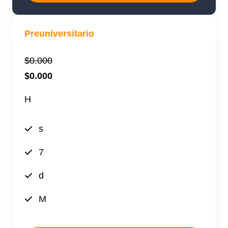
Preuniversitario
$0.000
$0.000
H
s
7
d
M