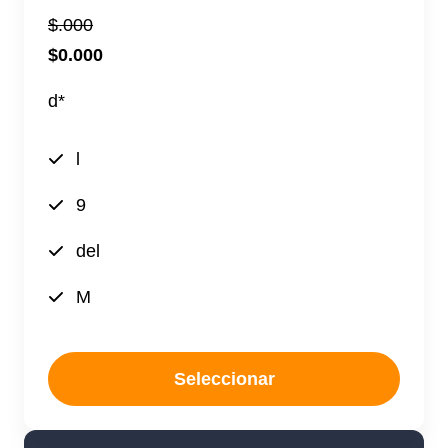
$.000
$0.000
d*
l
9
del
M
Seleccionar