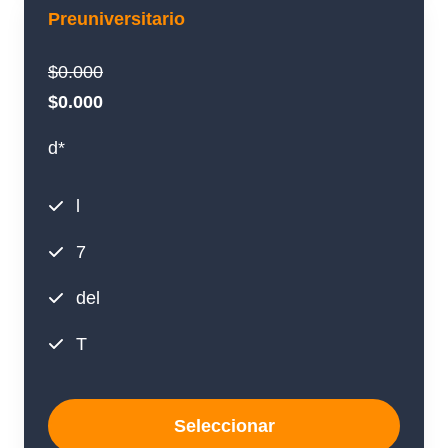
Preuniversitario
$0.000
$0.000
d*
l
7
del
T
Seleccionar